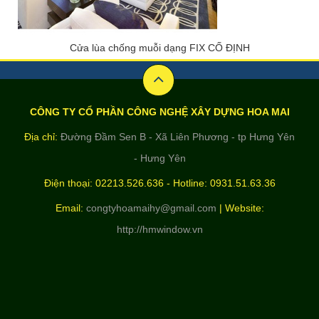
Cửa lùa chống muỗi dạng FIX CỐ ĐỊNH
CÔNG TY CỔ PHẦN CÔNG NGHỆ XÂY DỰNG HOA MAI
Địa chỉ:
Đường Đầm Sen B - Xã Liên Phương - tp Hưng Yên
- Hưng Yên
Điện thoại: 02213.526.636 - Hotline: 0931.51.63.36
Email:
congtyhoamaihy@gmail.com
| Website:
http://hmwindow.vn