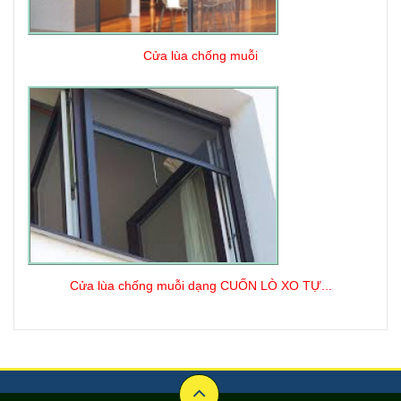
Cửa lùa chống muỗi
Cửa lùa chống muỗi dạng CUỐN LÒ XO TỰ...