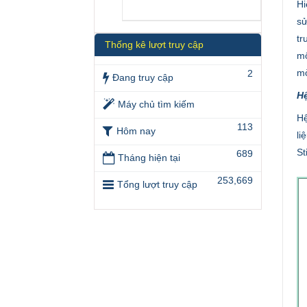
Hi
sử
tr
Thống kê lượt truy cập
mộ
mờ
2
Đang truy cập
Hệ
Máy chủ tìm kiếm
Hệ
113
Hôm nay
li
St
689
Tháng hiện tại
253,669
Tổng lượt truy cập