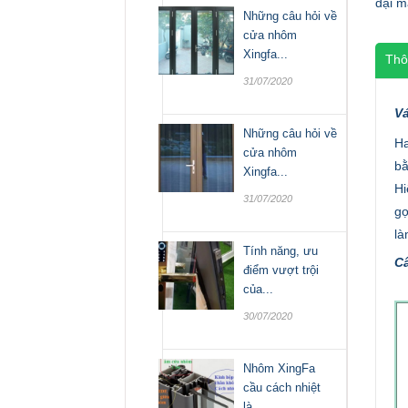
đại m
Những câu hỏi về
cửa nhôm
Xingfa...
Thô
31/07/2020
Vá
Những câu hỏi về
Ha
cửa nhôm
bằ
Xingfa...
Hi
31/07/2020
gọ
là
Tính năng, ưu
Cấ
điểm vượt trội
của...
30/07/2020
Nhôm XingFa
cầu cách nhiệt
là...