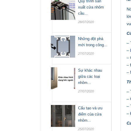
Quy trình sản
xuất cửa nhôm
Nó
cầu...
lớ
28/07/2020
vư
C
Những đột phá
– 
mới trong công...
– 
27/07/2020
– 
– 
Sự khác nhau
– 
giữa các loại
T
nhôm...
– 
27/07/2020
– 
– 
Cấu tạo và ưu
– 
điểm của cửa
nhôm...
Cá
25/07/2020