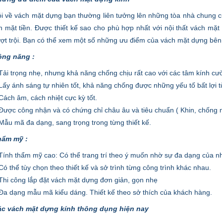
i về vách mặt dựng bạn thường liên tưởng lên những tòa nhà chung c
n mặt tiền. Được thiết kế sao cho phù hợp nhất với nội thất vách mặ
ợt trội. Bạn có thể xem một số những ưu điểm của vách mặt dựng bên
ông năng :
Tải trọng nhẹ, nhưng khả năng chống chịu rất cao với các tâm kính cườ
Lấy ánh sáng tự nhiên tốt, khả năng chống được những yếu tố bất lợi từ
Cách âm, cách nhiệt cực kỳ tốt.
Được công nhận và có chứng chỉ châu âu và tiêu chuẩn ( Khin, chống 
Mẫu mã đa dạng, sang trọng trong từng thiết kế.
hẩm mỹ :
Tính thẩm mỹ cao: Có thể trang trí theo ý muốn nhờ sự đa dạng của n
Có thể tùy chọn theo thiết kế và sở trình từng công trình khác nhau.
Thi công lắp đặt vách mặt dựng đơn giản, gọn nhẹ
Đa dạng mẫu mã kiểu dáng. Thiết kế theo sở thích của khách hàng.
c vách mặt dựng kính thông dụng hiện nay