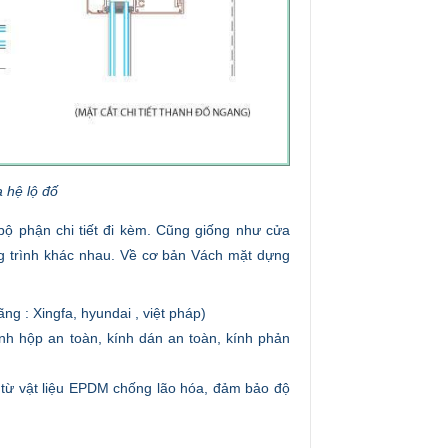
a hệ lộ đố
bộ phận chi tiết đi kèm. Cũng giống như cửa
ng trình khác nhau. Về cơ bản Vách mặt dựng
ng : Xingfa, hyundai , việt pháp)
nh hộp an toàn, kính dán an toàn, kính phản
m từ vật liệu EPDM chống lão hóa, đảm bảo độ