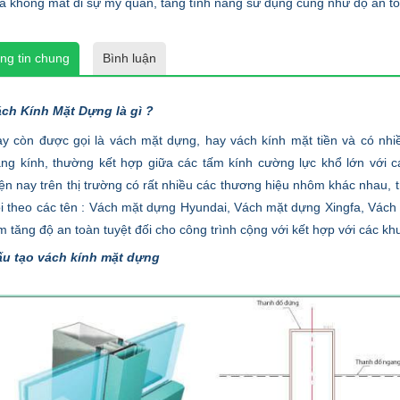
à không mất đi sự mỹ quan, tăng tính năng sử dụng cũng như độ an t
ng tin chung
Bình luận
ch Kính Mặt Dựng là gì ?
y còn được gọi là vách mặt dựng, hay vách kính mặt tiền và có nhi
ng kính, thường kết hợp giữa các tấm kính cường lực khổ lớn với cá
ện nay trên thị trường có rất nhiều các thương hiệu nhôm khác nhau, t
i theo các tên : Vách mặt dựng Hyundai, Vách mặt dựng Xingfa, Vách
m tăng độ an toàn tuyệt đối cho công trình cộng với kết hợp với các 
u tạo vách kính mặt dựng