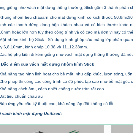
ng giống như vách mặt dựng thông thường, Stick gồm 3 thành phần ch
Khung nhôm tiêu chauarn cho mặt dựng kính có kích thước 50.8mx90
anh các thanh đứng dạng hộp khách nhau và có kích thước khác
.8mm hoặc lớn hơn tùy theo công trình và cộ cao mà đơn vị này có thể 
Mặt nhôm kính hệ Stick : Sử dụng kính ghép các mảng lớp phản quang
y 6,8,10mm, kính ghép 10.38 và 11..12.38mm.
Các hệ phụ kiện đi kèm giống như vách mặt dựng thông thường đã nêu
 Đặc điểm của vách mặt dựng nhôm kính Stick
Khả năng tạo hình linh hoạt cho bề mặt, như gấp khúc, lượn sóng, uốn
Cho phép thi công các công trình có độ phức tạp cao như bề mặt góc 
Khả năng cách âm , cách nhiệt chống nước tràn rất cao
Đạt tiêu chuẩn châu âu
Đáp ứng yêu cầu kỹ thuật cao, khả năng lắp đặt không có lỗi
 vách kính mặt dựng Unitized: