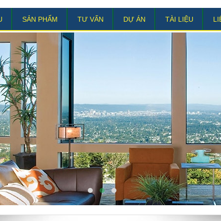
U
SẢN PHẨM
TƯ VẤN
DỰ ÁN
TÀI LIỆU
LI