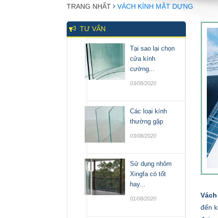
TRANG NHẤT
VÁCH KÍNH MẶT DỰNG
TƯ VẤN
Tại sao lại chọn
cửa kính
cường...
03/08/2020
Các loại kính
thường gặp
03/08/2020
Sử dụng nhôm
Xingfa có tốt
hay...
Vách
01/08/2020
đến k