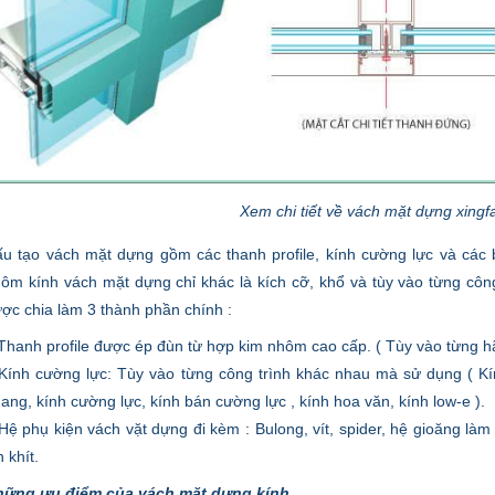
Xem chi tiết về vách mặt dựng xingf
u tạo vách mặt dựng gồm các thanh profile, kính cường lực và các 
ôm kính vách mặt dựng chỉ khác là kích cỡ, khổ và tùy vào từng cô
ợc chia làm 3 thành phần chính :
Thanh profile được ép đùn từ hợp kim nhôm cao cấp. ( Tùy vào từng hã
Kính cường lực: Tùy vào từng công trình khác nhau mà sử dụng ( Kí
ang, kính cường lực, kính bán cường lực , kính hoa văn, kính low-e ).
Hệ phụ kiện vách vặt dựng đi kèm : Bulong, vít, spider, hệ gioăng là
n khít.
hững ưu điểm của vách mặt dựng kính