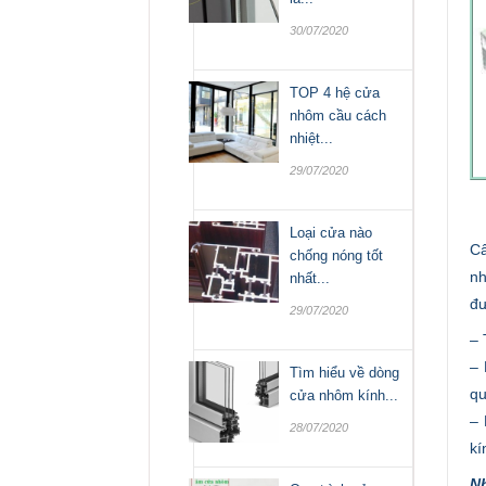
30/07/2020
TOP 4 hệ cửa
nhôm cầu cách
nhiệt...
29/07/2020
Loại cửa nào
Cấ
chống nóng tốt
nh
nhất...
đư
29/07/2020
– 
– 
Tìm hiểu về dòng
qu
cửa nhôm kính...
– 
28/07/2020
kí
N